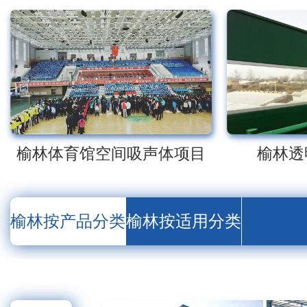
榆林体育馆空间吸声体项目
榆林透
榆林按产品分类
榆林按适用分类