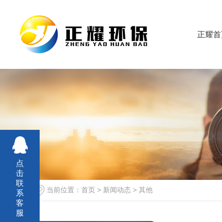
正耀首
点
击
联
当前位置：
首页
>
新闻动态
>
其他
系
客
服